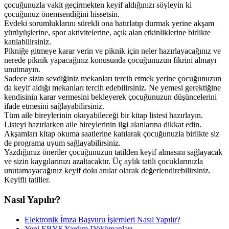
çocuğunuzla vakit geçirmekten keyif aldığınızı söyleyin ki
çocuğunuz önemsendiğini hissetsin.
Evdeki sorumluklarını sürekli ona hatırlatıp durmak yerine akşam
yürüyüşlerine, spor aktivitelerine, açık alan etkinliklerine birlikte
katılabilirsiniz.
Pikniğe gitmeye karar verin ve piknik için neler hazırlayacağınız ve
nerede piknik yapacağınız konusunda çocuğunuzun fikrini almayı
unutmayın.
Sadece sizin sevdiğiniz mekanları tercih etmek yerine çocuğunuzun
da keyif aldığı mekanları tercih edebilirsiniz. Ne yemesi gerektiğine
kendisinin karar vermesini bekleyerek çocuğunuzun düşüncelerini
ifade etmesini sağlayabilirsiniz.
Tüm aile bireylerinin okuyabileceği bir kitap listesi hazırlayın.
Listeyi hazırlarken aile bireylerinin ilgi alanlarına dikkat edin.
Akşamları kitap okuma saatlerine katılarak çocuğunuzla birlikte siz
de programa uyum sağlayabilirsiniz.
Yazdığımız öneriler çocuğunuzun tatilden keyif almasını sağlayacak
ve sizin kaygılarınızı azaltacaktır. Üç aylık tatili çocuklarınızla
unutamayacağınız keyif dolu anılar olarak değerlendirebilirsiniz.
Keyifli tatiller.
Nasıl Yapılır?
Elektronik İmza Başvuru İşlemleri Nasıl Yapılır?
Yeni EBYS Yardım Dökümanları