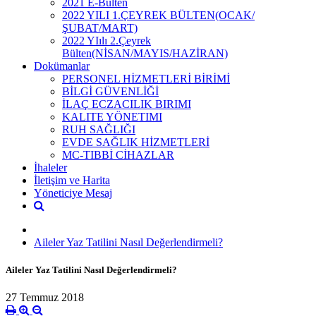
2021 E-Bülten
2022 YILI 1.ÇEYREK BÜLTEN(OCAK/
ŞUBAT/MART)
2022 YIılı 2.Çeyrek
Bülten(NİSAN/MAYIS/HAZİRAN)
Dokümanlar
PERSONEL HİZMETLERİ BİRİMİ
BİLGİ GÜVENLİĞİ
İLAÇ ECZACILIK BIRIMI
KALITE YÖNETIMI
RUH SAĞLIĞI
EVDE SAĞLIK HİZMETLERİ
MC-TIBBİ CİHAZLAR
İhaleler
İletişim ve Harita
Yöneticiye Mesaj
Aileler Yaz Tatilini Nasıl Değerlendirmeli?
Aileler Yaz Tatilini Nasıl Değerlendirmeli?
27 Temmuz 2018