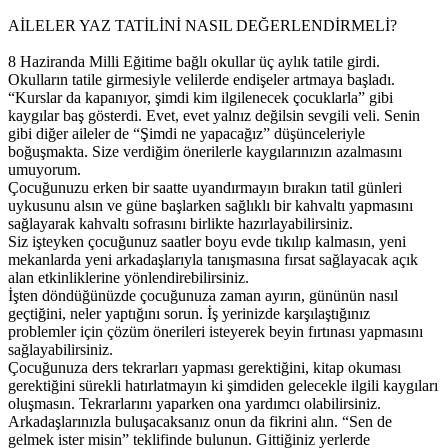
AİLELER YAZ TATİLİNİ NASIL DEĞERLENDİRMELİ?
8 Haziranda Milli Eğitime bağlı okullar üç aylık tatile girdi.
Okulların tatile girmesiyle velilerde endişeler artmaya başladı.
“Kurslar da kapanıyor, şimdi kim ilgilenecek çocuklarla” gibi
kaygılar baş gösterdi. Evet, evet yalnız değilsin sevgili veli. Senin
gibi diğer aileler de “Şimdi ne yapacağız” düşü
nceleriyle
boğuşmakta. Size verdiğim önerilerle kaygılarınızın azalmasını
umuyorum.
Çocuğunuzu erken bir saatte uyandırmayın bırakın tatil günleri
uykusunu alsın ve güne başlarken sağlıklı bir kahvaltı yapmasını
sağlayarak kahvaltı sofrasını birlikte hazırlayabilirsiniz.
Siz işteyken çocuğunuz saatler boyu evde tıkılıp kalmasın, yeni
mekanlarda yeni arkadaşlarıyla tanışmasına fırsat sağlayacak açık
alan etkinliklerine yönlendirebilirsiniz.
İşten döndüğünüzde çocuğunuza zaman ayırın, gününün nasıl
geçtiğini, neler yaptığını sorun. İş yerinizde karşılaştığınız
problemler için çözüm önerileri isteyerek beyin fırtınası yapmasını
sağlayabilirsiniz.
Çocuğunuza ders tekrarları yapması gerektiğini, kitap okuması
gerektiğini sürekli hatırlatmayın ki şimdiden gelecekle ilgili kaygıları
oluşmasın. Tekrarlarını yaparken ona yardımcı olabilirsiniz.
Arkadaşlarınızla buluşacaksanız onun da fikrini alın. “Sen de
gelmek ister misin” teklifinde bulunun. Gittiğiniz yerlerde