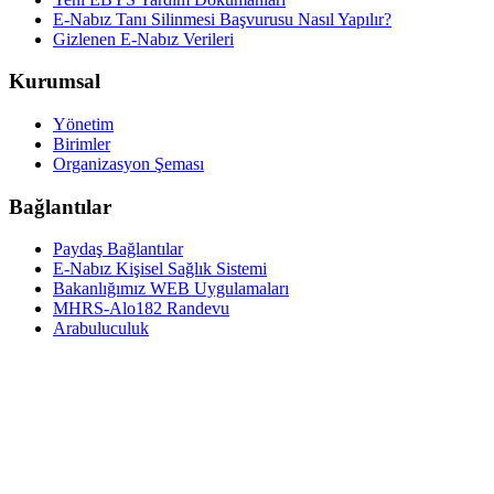
E-Nabız Tanı Silinmesi Başvurusu Nasıl Yapılır?
Gizlenen E-Nabız Verileri
Kurumsal
Yönetim
Birimler
Organizasyon Şeması
Bağlantılar
Paydaş Bağlantılar
E-Nabız Kişisel Sağlık Sistemi
Bakanlığımız WEB Uygulamaları
MHRS-Alo182 Randevu
Arabuluculuk