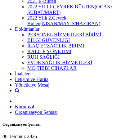
2021 E-Bülten
2022 YILI 1.ÇEYREK BÜLTEN(OCAK/
ŞUBAT/MART)
2022 YIılı 2.Çeyrek
Bülten(NİSAN/MAYIS/HAZİRAN)
Dokümanlar
PERSONEL HİZMETLERİ BİRİMİ
BİLGİ GÜVENLİĞİ
İLAÇ ECZACILIK BIRIMI
KALITE YÖNETIMI
RUH SAĞLIĞI
EVDE SAĞLIK HİZMETLERİ
MC-TIBBİ CİHAZLAR
İhaleler
İletişim ve Harita
Yöneticiye Mesaj
Kurumsal
Organizasyon Şeması
Organizasyon Şeması
06 Temmuz 2026