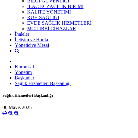
BİLGİ GÜVENLİĞİ
İLAÇ ECZACILIK BIRIMI
KALITE YÖNETIMI
RUH SAĞLIĞI
EVDE SAĞLIK HİZMETLERİ
MC-TIBBİ CİHAZLAR
İhaleler
İletişim ve Harita
Yöneticiye Mesaj
Kurumsal
Yönetim
Başkanlar
Sağlık Hizmetleri Başkanlığı
Sağlık Hizmetleri Başkanlığı
06 Mayıs 2025