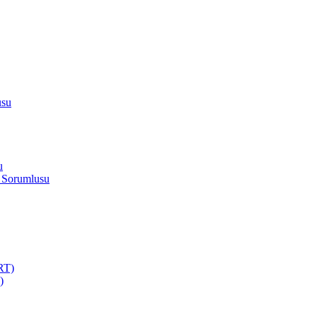
usu
u
 Sorumlusu
RT)
)