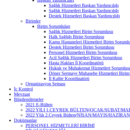
Başkan Yardımcıları
Sağlık Hizmetleri Başkan Yardımcılığı
Sağlık Hizmetleri Başkan Yardımcılığı
Destek Hizmetleri Başkan Yardımcılığı
Birimler
Birim Sorumluları
Sağlık Hizmetleri Birim Sorumlusu
Halk Sağlığı Birim Sorumlusu
Kamu Hastaneleri Hizmetleri Birim Soruml
Destek Hizmetleri Birim Sorumlusu
Personel Hizmetleri Birim Sorumlusu
Acil Sağlık Hizmetleri Birim Sorumlusu
Hasta Hakları İl Koordinatörü
Hukuk ve Muhakemat Hizmetleri Sorumlus
Döner Sermaye Muhasebe Hizmetleri Birim
İl Kalite Koordinatörü
Organizasyon Şeması
İç Kontrol
Mevzuat
Bilgilendirmeler
2021 E-Bülten
2022 YILI 1.ÇEYREK BÜLTEN(OCAK/ŞUBAT/MA
2022 YIılı 2.Çeyrek Bülten(NİSAN/MAYIS/HAZİRAN
Dokümanlar
PERSONEL HİZMETLERİ BİRİMİ