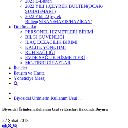
2021 E-Bülten
2022 YILI 1.ÇEYREK BÜLTEN(OCAK/
ŞUBAT/MART)
2022 YIılı 2.Çeyrek
Bülten(NİSAN/MAYIS/HAZİRAN)
Dokümanlar
PERSONEL HİZMETLERİ BİRİMİ
BİLGİ GÜVENLİĞİ
İLAÇ ECZACILIK BIRIMI
KALITE YÖNETIMI
RUH SAĞLIĞI
EVDE SAĞLIK HİZMETLERİ
MC-TIBBİ CİHAZLAR
İhaleler
İletişim ve Harita
Yöneticiye Mesaj
Biyosidal Ürünlerin Kullanım Usul ...
Biyosidal Ürünlerin Kullanım Usul ve Esasları Hakkında Duyuru
22 Şubat 2018