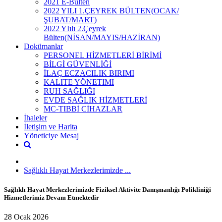
2021 E-Bülten
2022 YILI 1.ÇEYREK BÜLTEN(OCAK/
ŞUBAT/MART)
2022 YIılı 2.Çeyrek
Bülten(NİSAN/MAYIS/HAZİRAN)
Dokümanlar
PERSONEL HİZMETLERİ BİRİMİ
BİLGİ GÜVENLİĞİ
İLAÇ ECZACILIK BIRIMI
KALITE YÖNETIMI
RUH SAĞLIĞI
EVDE SAĞLIK HİZMETLERİ
MC-TIBBİ CİHAZLAR
İhaleler
İletişim ve Harita
Yöneticiye Mesaj
Sağlıklı Hayat Merkezlerimizde ...
Sağlıklı Hayat Merkezlerimizde Fiziksel Aktivite Danışmanlığı Polikliniği
Hizmetlerimiz Devam Etmektedir
28 Ocak 2026