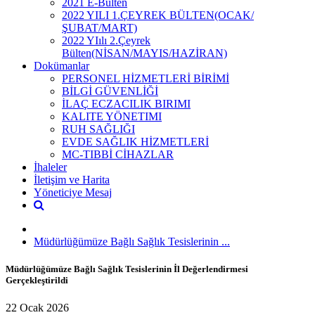
2021 E-Bülten
2022 YILI 1.ÇEYREK BÜLTEN(OCAK/
ŞUBAT/MART)
2022 YIılı 2.Çeyrek
Bülten(NİSAN/MAYIS/HAZİRAN)
Dokümanlar
PERSONEL HİZMETLERİ BİRİMİ
BİLGİ GÜVENLİĞİ
İLAÇ ECZACILIK BIRIMI
KALITE YÖNETIMI
RUH SAĞLIĞI
EVDE SAĞLIK HİZMETLERİ
MC-TIBBİ CİHAZLAR
İhaleler
İletişim ve Harita
Yöneticiye Mesaj
Müdürlüğümüze Bağlı Sağlık Tesislerinin ...
Müdürlüğümüze Bağlı Sağlık Tesislerinin İl Değerlendirmesi
Gerçekleştirildi
22 Ocak 2026