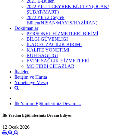
2021 E-Bülten
2022 YILI 1.ÇEYREK BÜLTEN(OCAK/
ŞUBAT/MART)
2022 YIılı 2.Çeyrek
Bülten(NİSAN/MAYIS/HAZİRAN)
Dokümanlar
PERSONEL HİZMETLERİ BİRİMİ
BİLGİ GÜVENLİĞİ
İLAÇ ECZACILIK BIRIMI
KALITE YÖNETIMI
RUH SAĞLIĞI
EVDE SAĞLIK HİZMETLERİ
MC-TIBBİ CİHAZLAR
İhaleler
İletişim ve Harita
Yöneticiye Mesaj
İlk Yardım Eğitimlerimiz Devam ...
İlk Yardım Eğitimlerimiz Devam Ediyor
12 Ocak 2026