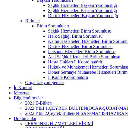
Başkan Yardımcıları
Sağlık Hizmetleri Başkan Yardımcılığı
Sağlık Hizmetleri Başkan Yardımcılığı
Destek Hizmetleri Başkan Yardımcılığı
Birimler
Birim Sorumluları
Sağlık Hizmetleri Birim Sorumlusu
Halk Sağlığı Birim Sorumlusu
Kamu Hastaneleri Hizmetleri Birim Soruml
Destek Hizmetleri Birim Sorumlusu
Personel Hizmetleri Birim Sorumlusu
Acil Sağlık Hizmetleri Birim Sorumlusu
Hasta Hakları İl Koordinatörü
Hukuk ve Muhakemat Hizmetleri Sorumlus
Döner Sermaye Muhasebe Hizmetleri Birim
İl Kalite Koordinatörü
Organizasyon Şeması
İç Kontrol
Mevzuat
Bilgilendirmeler
2021 E-Bülten
2022 YILI 1.ÇEYREK BÜLTEN(OCAK/ŞUBAT/MA
2022 YIılı 2.Çeyrek Bülten(NİSAN/MAYIS/HAZİRAN
Dokümanlar
PERSONEL HİZMETLERİ BİRİMİ