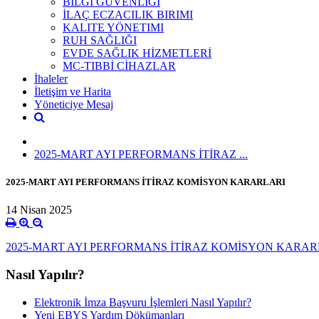
BİLGİ GÜVENLİĞİ
İLAÇ ECZACILIK BIRIMI
KALITE YÖNETIMI
RUH SAĞLIĞI
EVDE SAĞLIK HİZMETLERİ
MC-TIBBİ CİHAZLAR
İhaleler
İletişim ve Harita
Yöneticiye Mesaj
2025-MART AYI PERFORMANS İTİRAZ ...
2025-MART AYI PERFORMANS İTİRAZ KOMİSYON KARARLARI
14 Nisan 2025
2025-MART AYI PERFORMANS İTİRAZ KOMİSYON KARARL
Nasıl Yapılır?
Elektronik İmza Başvuru İşlemleri Nasıl Yapılır?
Yeni EBYS Yardım Dökümanları