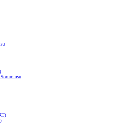
usu
u
 Sorumlusu
RT)
)