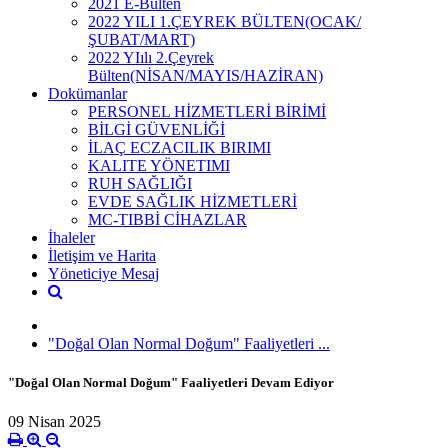
2021 E-Bülten
2022 YILI 1.ÇEYREK BÜLTEN(OCAK/
ŞUBAT/MART)
2022 YIılı 2.Çeyrek
Bülten(NİSAN/MAYIS/HAZİRAN)
Dokümanlar
PERSONEL HİZMETLERİ BİRİMİ
BİLGİ GÜVENLİĞİ
İLAÇ ECZACILIK BIRIMI
KALITE YÖNETIMI
RUH SAĞLIĞI
EVDE SAĞLIK HİZMETLERİ
MC-TIBBİ CİHAZLAR
İhaleler
İletişim ve Harita
Yöneticiye Mesaj
"Doğal Olan Normal Doğum" Faaliyetleri ...
"Doğal Olan Normal Doğum" Faaliyetleri Devam Ediyor
09 Nisan 2025