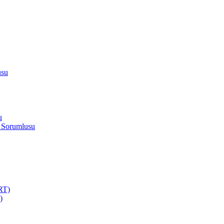
usu
u
 Sorumlusu
RT)
)