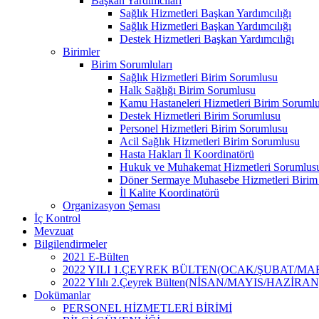
Başkan Yardımcıları
Sağlık Hizmetleri Başkan Yardımcılığı
Sağlık Hizmetleri Başkan Yardımcılığı
Destek Hizmetleri Başkan Yardımcılığı
Birimler
Birim Sorumluları
Sağlık Hizmetleri Birim Sorumlusu
Halk Sağlığı Birim Sorumlusu
Kamu Hastaneleri Hizmetleri Birim Soruml
Destek Hizmetleri Birim Sorumlusu
Personel Hizmetleri Birim Sorumlusu
Acil Sağlık Hizmetleri Birim Sorumlusu
Hasta Hakları İl Koordinatörü
Hukuk ve Muhakemat Hizmetleri Sorumlus
Döner Sermaye Muhasebe Hizmetleri Birim
İl Kalite Koordinatörü
Organizasyon Şeması
İç Kontrol
Mevzuat
Bilgilendirmeler
2021 E-Bülten
2022 YILI 1.ÇEYREK BÜLTEN(OCAK/ŞUBAT/MA
2022 YIılı 2.Çeyrek Bülten(NİSAN/MAYIS/HAZİRAN
Dokümanlar
PERSONEL HİZMETLERİ BİRİMİ