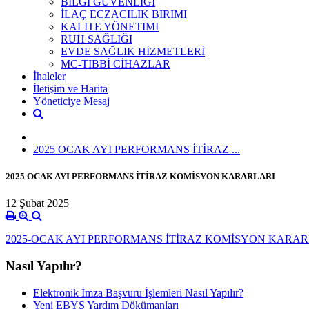
BİLGİ GÜVENLİĞİ
İLAÇ ECZACILIK BIRIMI
KALITE YÖNETIMI
RUH SAĞLIĞI
EVDE SAĞLIK HİZMETLERİ
MC-TIBBİ CİHAZLAR
İhaleler
İletişim ve Harita
Yöneticiye Mesaj
2025 OCAK AYI PERFORMANS İTİRAZ ...
2025 OCAK AYI PERFORMANS İTİRAZ KOMİSYON KARARLARI
12 Şubat 2025
2025-OCAK AYI PERFORMANS İTİRAZ KOMİSYON KARAR
Nasıl Yapılır?
Elektronik İmza Başvuru İşlemleri Nasıl Yapılır?
Yeni EBYS Yardım Dökümanları