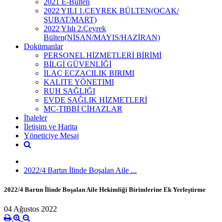
2021 E-Bülten
2022 YILI 1.ÇEYREK BÜLTEN(OCAK/
ŞUBAT/MART)
2022 YIılı 2.Çeyrek
Bülten(NİSAN/MAYIS/HAZİRAN)
Dokümanlar
PERSONEL HİZMETLERİ BİRİMİ
BİLGİ GÜVENLİĞİ
İLAÇ ECZACILIK BIRIMI
KALITE YÖNETIMI
RUH SAĞLIĞI
EVDE SAĞLIK HİZMETLERİ
MC-TIBBİ CİHAZLAR
İhaleler
İletişim ve Harita
Yöneticiye Mesaj
2022/4 Bartın İlinde Boşalan Aile ...
2022/4 Bartın İlinde Boşalan Aile Hekimliği Birimlerine Ek Yerleştirme
04 Ağustos 2022