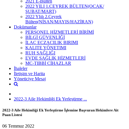
2021 E-Bülten
2022 YILI 1.ÇEYREK BÜLTEN(OCAK/
ŞUBAT/MART)
2022 YIılı 2.Çeyrek
Bülten(NİSAN/MAYIS/HAZİRAN)
Dokümanlar
PERSONEL HİZMETLERİ BİRİMİ
BİLGİ GÜVENLİĞİ
İLAÇ ECZACILIK BIRIMI
KALITE YÖNETIMI
RUH SAĞLIĞI
EVDE SAĞLIK HİZMETLERİ
MC-TIBBİ CİHAZLAR
İhaleler
İletişim ve Harita
Yöneticiye Mesaj
2022-3 Aile Hekimliği Ek Yerleştirme ...
2022-3 Aile Hekimliği Ek Yerleştirme İşlemine Başvuran Hekimlere Ait
Puan Listesi
06 Temmuz 2022