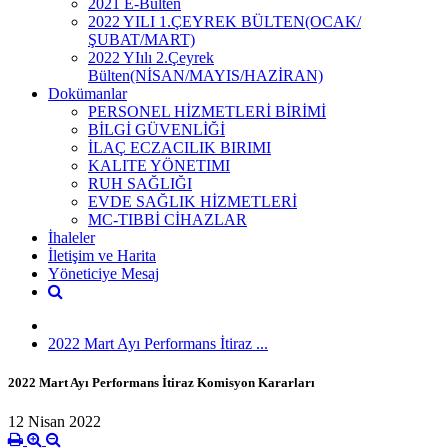
2021 E-Bülten
2022 YILI 1.ÇEYREK BÜLTEN(OCAK/
ŞUBAT/MART)
2022 YIılı 2.Çeyrek
Bülten(NİSAN/MAYIS/HAZİRAN)
Dokümanlar
PERSONEL HİZMETLERİ BİRİMİ
BİLGİ GÜVENLİĞİ
İLAÇ ECZACILIK BIRIMI
KALITE YÖNETIMI
RUH SAĞLIĞI
EVDE SAĞLIK HİZMETLERİ
MC-TIBBİ CİHAZLAR
İhaleler
İletişim ve Harita
Yöneticiye Mesaj
2022 Mart Ayı Performans İtiraz ...
2022 Mart Ayı Performans İtiraz Komisyon Kararları
12 Nisan 2022