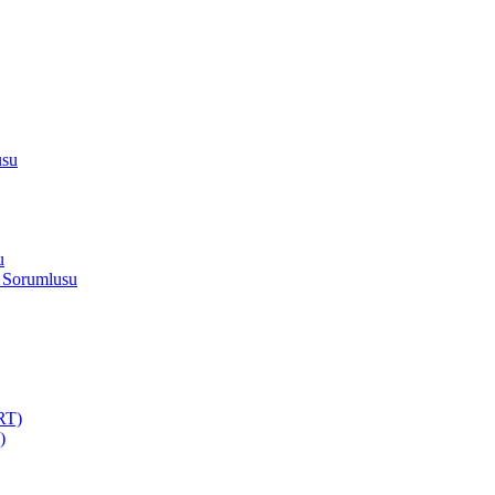
usu
u
 Sorumlusu
RT)
)