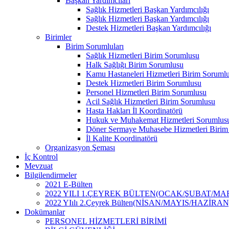
Başkan Yardımcıları
Sağlık Hizmetleri Başkan Yardımcılığı
Sağlık Hizmetleri Başkan Yardımcılığı
Destek Hizmetleri Başkan Yardımcılığı
Birimler
Birim Sorumluları
Sağlık Hizmetleri Birim Sorumlusu
Halk Sağlığı Birim Sorumlusu
Kamu Hastaneleri Hizmetleri Birim Soruml
Destek Hizmetleri Birim Sorumlusu
Personel Hizmetleri Birim Sorumlusu
Acil Sağlık Hizmetleri Birim Sorumlusu
Hasta Hakları İl Koordinatörü
Hukuk ve Muhakemat Hizmetleri Sorumlus
Döner Sermaye Muhasebe Hizmetleri Birim
İl Kalite Koordinatörü
Organizasyon Şeması
İç Kontrol
Mevzuat
Bilgilendirmeler
2021 E-Bülten
2022 YILI 1.ÇEYREK BÜLTEN(OCAK/ŞUBAT/MA
2022 YIılı 2.Çeyrek Bülten(NİSAN/MAYIS/HAZİRAN
Dokümanlar
PERSONEL HİZMETLERİ BİRİMİ