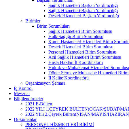
Başkan Yardımcıları
Sağlık Hizmetleri Başkan Yardımcılığı
Sağlık Hizmetleri Başkan Yardımcılığı
Destek Hizmetleri Başkan Yardımcılığı
Birimler
Birim Sorumluları
Sağlık Hizmetleri Birim Sorumlusu
Halk Sağlığı Birim Sorumlusu
Kamu Hastaneleri Hizmetleri Birim Soruml
Destek Hizmetleri Birim Sorumlusu
Personel Hizmetleri Birim Sorumlusu
Acil Sağlık Hizmetleri Birim Sorumlusu
Hasta Hakları İl Koordinatörü
Hukuk ve Muhakemat Hizmetleri Sorumlus
Döner Sermaye Muhasebe Hizmetleri Birim
İl Kalite Koordinatörü
Organizasyon Şeması
İç Kontrol
Mevzuat
Bilgilendirmeler
2021 E-Bülten
2022 YILI 1.ÇEYREK BÜLTEN(OCAK/ŞUBAT/MA
2022 YIılı 2.Çeyrek Bülten(NİSAN/MAYIS/HAZİRAN
Dokümanlar
PERSONEL HİZMETLERİ BİRİMİ