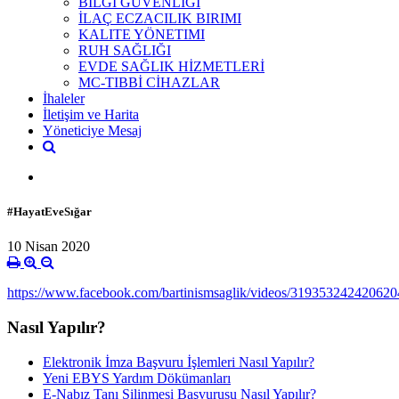
BİLGİ GÜVENLİĞİ
İLAÇ ECZACILIK BIRIMI
KALITE YÖNETIMI
RUH SAĞLIĞI
EVDE SAĞLIK HİZMETLERİ
MC-TIBBİ CİHAZLAR
İhaleler
İletişim ve Harita
Yöneticiye Mesaj
#HayatEveSığar
10 Nisan 2020
https://www.facebook.com/bartinismsaglik/videos/319353242420620
Nasıl Yapılır?
Elektronik İmza Başvuru İşlemleri Nasıl Yapılır?
Yeni EBYS Yardım Dökümanları
E-Nabız Tanı Silinmesi Başvurusu Nasıl Yapılır?