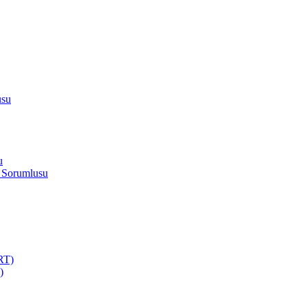
usu
u
 Sorumlusu
RT)
)