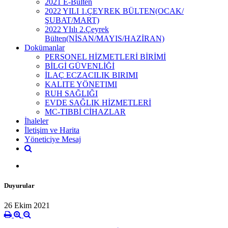
2021 E-Bülten
2022 YILI 1.ÇEYREK BÜLTEN(OCAK/
ŞUBAT/MART)
2022 YIılı 2.Çeyrek
Bülten(NİSAN/MAYIS/HAZİRAN)
Dokümanlar
PERSONEL HİZMETLERİ BİRİMİ
BİLGİ GÜVENLİĞİ
İLAÇ ECZACILIK BIRIMI
KALITE YÖNETIMI
RUH SAĞLIĞI
EVDE SAĞLIK HİZMETLERİ
MC-TIBBİ CİHAZLAR
İhaleler
İletişim ve Harita
Yöneticiye Mesaj
Duyurular
26 Ekim 2021