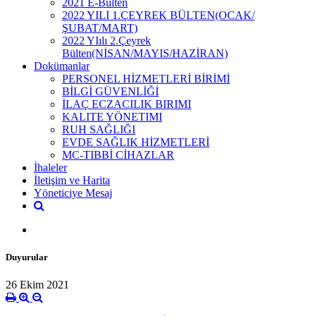
2021 E-Bülten
2022 YILI 1.ÇEYREK BÜLTEN(OCAK/
ŞUBAT/MART)
2022 YIılı 2.Çeyrek
Bülten(NİSAN/MAYIS/HAZİRAN)
Dokümanlar
PERSONEL HİZMETLERİ BİRİMİ
BİLGİ GÜVENLİĞİ
İLAÇ ECZACILIK BIRIMI
KALITE YÖNETIMI
RUH SAĞLIĞI
EVDE SAĞLIK HİZMETLERİ
MC-TIBBİ CİHAZLAR
İhaleler
İletişim ve Harita
Yöneticiye Mesaj
Duyurular
26 Ekim 2021