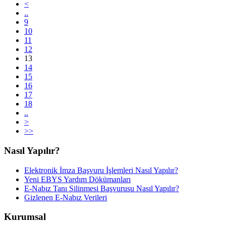
<
..
9
10
11
12
13
14
15
16
17
18
..
>
>>
Nasıl Yapılır?
Elektronik İmza Başvuru İşlemleri Nasıl Yapılır?
Yeni EBYS Yardım Dökümanları
E-Nabız Tanı Silinmesi Başvurusu Nasıl Yapılır?
Gizlenen E-Nabız Verileri
Kurumsal